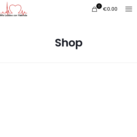
0
€0.00
Shop