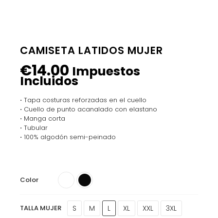
CAMISETA LATIDOS MUJER
€
14.00
Impuestos
Incluidos
·
Tapa costuras reforzadas en el cuello
·
Cuello de punto acanalado con elastano
·
Manga corta
·
Tubular
·
100% algodón semi-peinado
Color
S
M
L
XL
XXL
3XL
TALLA MUJER