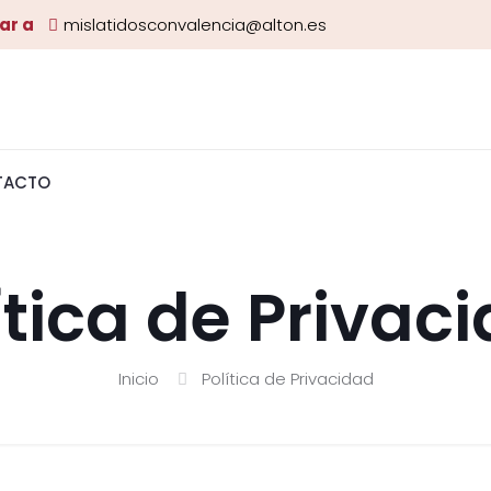
ar a
mislatidosconvalencia@alton.es
TACTO
ítica de Privac
Inicio
Política de Privacidad