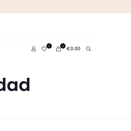
0
0
€0.00
idad