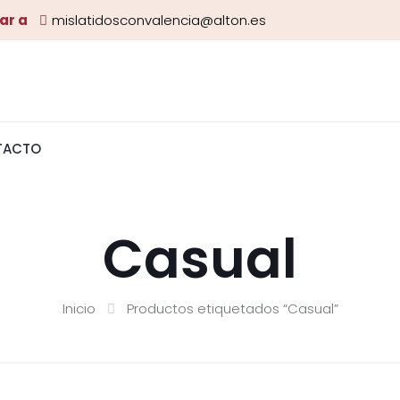
ar a
mislatidosconvalencia@alton.es
TACTO
Casual
Inicio
Productos etiquetados “Casual”