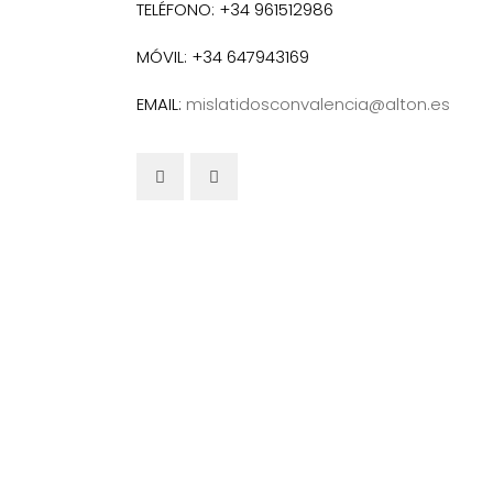
TELÉFONO: +34 961512986
MÓVIL: +34 647943169
EMAIL:
mislatidosconvalencia@alton.es